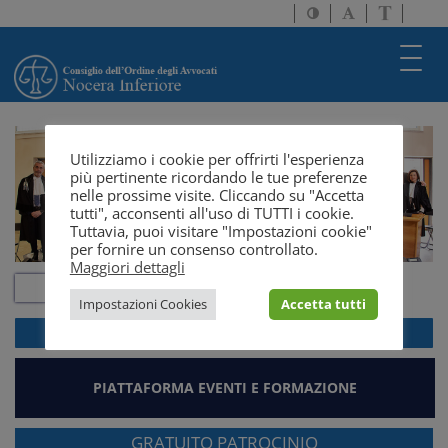
Attiva/disattiva
Attiva/disatti
Passa
alto
dimensione
a
contrasto
testo
version
Toggl
solo
navig
testo
Utilizziamo i cookie per offrirti l'esperienza
più pertinente ricordando le tue preferenze
nelle prossime visite. Cliccando su "Accetta
tutti", acconsenti all'uso di TUTTI i cookie.
Tuttavia, puoi visitare "Impostazioni cookie"
per fornire un consenso controllato.
Maggiori dettagli
Impostazioni Cookies
Accetta tutti
ACCEDI ALLA
WEBMAIL
PIATTAFORMA EVENTI E FORMAZIONE
GRATUITO PATROCINIO