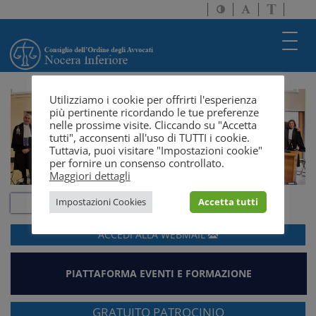
Attiva/disattiva
Attiva/disatti
Passa
alto
dimensione
a
contrasto
testo
version
Toggl
solo
navig
testo
Utilizziamo i cookie per offrirti l'esperienza
più pertinente ricordando le tue preferenze
nelle prossime visite. Cliccando su "Accetta
tutti", acconsenti all'uso di TUTTI i cookie.
Tuttavia, puoi visitare "Impostazioni cookie"
per fornire un consenso controllato.
Maggiori dettagli
Impostazioni Cookies
Accetta tutti
ACCEDI ALLA
WEBMAIL
PIATTAFORMA EVENTI E FORMAZIONE
GRATUITO PATROCINIO