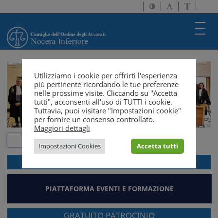
Attiva/disattiva
Attiva/disatti
Passa
alto
dimensione
a
contrasto
testo
version
Toggl
solo
navig
testo
Utilizziamo i cookie per offrirti l'esperienza
più pertinente ricordando le tue preferenze
nelle prossime visite. Cliccando su "Accetta
tutti", acconsenti all'uso di TUTTI i cookie.
Tuttavia, puoi visitare "Impostazioni cookie"
per fornire un consenso controllato.
Maggiori dettagli
Impostazioni Cookies
Accetta tutti
ACCEDI ALLA
WEBMAIL
PIATTAFORMA EVENTI E FORMAZIONE
GRATUITO PATROCINIO