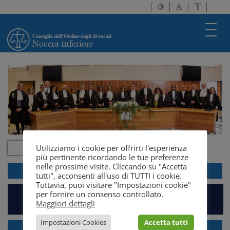
Attiva/disattiva
Attiva/disatti
Passa
alto
dimensione
a
contrasto
testo
version
Toggl
solo
navig
testo
Utilizziamo i cookie per offrirti l'esperienza
più pertinente ricordando le tue preferenze
nelle prossime visite. Cliccando su "Accetta
ACCEDI ALLA
WEBMAIL
tutti", acconsenti all'uso di TUTTI i cookie.
Tuttavia, puoi visitare "Impostazioni cookie"
per fornire un consenso controllato.
PIATTAFORMA EVENTI E FORMAZIONE
Maggiori dettagli
Impostazioni Cookies
Accetta tutti
GRATUITO PATROCINIO