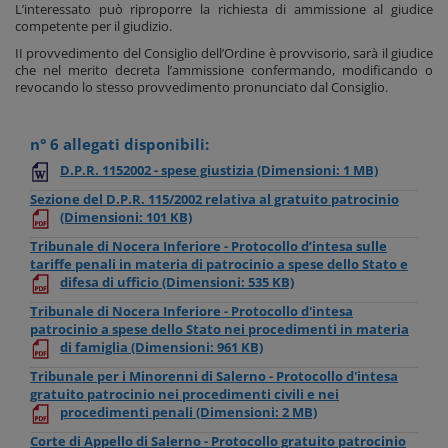
L’interessato può riproporre la richiesta di ammissione al giudice
competente per il giudizio.
II provvedimento del Consiglio dell’Ordine è provvisorio, sarà il giudice
che nel merito decreta l’ammissione confermando, modificando o
revocando lo stesso provvedimento pronunciato dal Consiglio.
n° 6 allegati disponibili:
D.P.R. 1152002 - spese giustizia
(Dimensioni: 1 MB)
Sezione del D.P.R. 115/2002 relativa al gratuito patrocinio
(Dimensioni: 101 KB)
Tribunale di Nocera Inferiore - Protocollo d’intesa sulle
tariffe penali in materia di patrocinio a spese dello Stato e
difesa di ufficio
(Dimensioni: 535 KB)
Tribunale di Nocera Inferiore - Protocollo d'intesa
patrocinio a spese dello Stato nei procedimenti in materia
di famiglia
(Dimensioni: 961 KB)
Tribunale per i Minorenni di Salerno - Protocollo d'intesa
gratuito patrocinio nei procedimenti civili e nei
procedimenti penali
(Dimensioni: 2 MB)
Corte di Appello di Salerno - Protocollo gratuito patrocinio