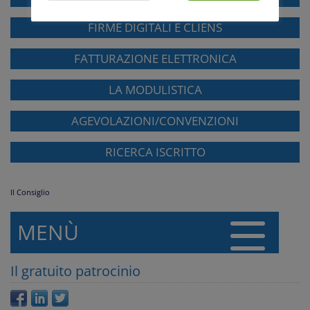
FIRME DIGITALI E CLIENS
FATTURAZIONE ELETTRONICA
LA MODULISTICA
AGEVOLAZIONI/CONVENZIONI
RICERCA ISCRITTO
Il Consiglio
MENÙ
Il gratuito patrocinio