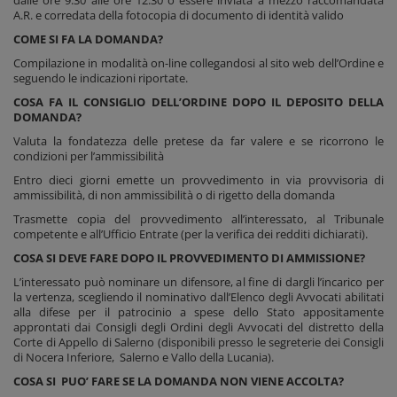
dalle ore 9.30 alle ore 12.30 o essere inviata a mezzo raccomandata
A.R. e corredata della fotocopia di documento di identità valido
COME SI FA LA DOMANDA?
Compilazione in modalità on-line collegandosi al sito web dell’Ordine e
seguendo le indicazioni riportate.
COSA FA IL CONSIGLIO DELL’ORDINE DOPO IL DEPOSITO DELLA
DOMANDA?
Valuta la fondatezza delle pretese da far valere e se ricorrono le
condizioni per l’ammissibilità
Entro dieci giorni emette un provvedimento in via provvisoria di
ammissibilità, di non ammissibilità o di rigetto della domanda
Trasmette copia del provvedimento all’interessato, al Tribunale
competente e all’Ufficio Entrate (per la verifica dei redditi dichiarati).
COSA SI DEVE FARE DOPO IL PROVVEDIMENTO DI AMMISSIONE?
L’interessato può nominare un difensore, al fine di dargli l’incarico per
la vertenza, scegliendo il nominativo dall’Elenco degli Avvocati abilitati
alla difese per il patrocinio a spese dello Stato appositamente
approntati dai Consigli degli Ordini degli Avvocati del distretto della
Corte di Appello di Salerno (disponibili presso le segreterie dei Consigli
di Nocera Inferiore, Salerno e Vallo della Lucania).
COSA SI PUO’ FARE SE LA DOMANDA NON VIENE ACCOLTA?