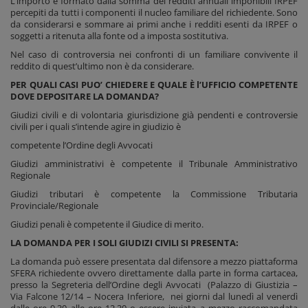
L’importo è formato dalla somma dei redditi annuali imponibili IRPEF
percepiti da tutti i componenti il nucleo familiare del richiedente. Sono
da considerarsi e sommare ai primi anche i redditi esenti da IRPEF o
soggetti a ritenuta alla fonte od a imposta sostitutiva.
Nel caso di controversia nei confronti di un familiare convivente il
reddito di quest’ultimo non è da considerare.
PER QUALI CASI PUO’ CHIEDERE E QUALE È l’UFFICIO COMPETENTE
DOVE DEPOSITARE LA DOMANDA?
Giudizi civili e di volontaria giurisdizione già pendenti e controversie
civili per i quali s’intende agire in giudizio è
competente l’Ordine degli Avvocati
Giudizi amministrativi è competente il Tribunale Amministrativo
Regionale
Giudizi tributari è competente la Commissione Tributaria
Provinciale/Regionale
Giudizi penali è competente il Giudice di merito.
LA DOMANDA PER I SOLI GIUDIZI CIVILI SI PRESENTA:
La domanda può essere presentata dal difensore a mezzo piattaforma
SFERA richiedente ovvero direttamente dalla parte in forma cartacea,
presso la Segreteria dell’Ordine degli Avvocati (Palazzo di Giustizia –
Via Falcone 12/14 – Nocera Inferiore, nei giorni dal lunedì al venerdì