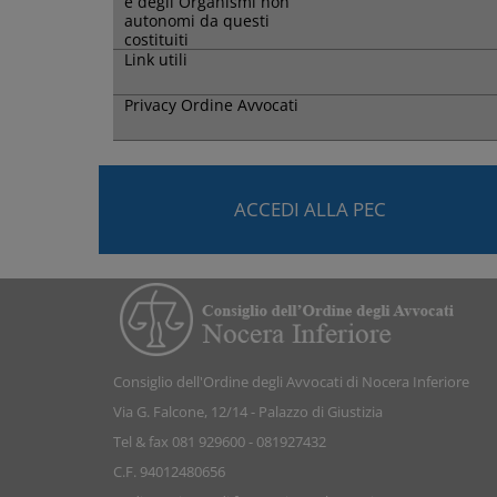
e degli Organismi non
autonomi da questi
costituiti
Link utili
Privacy Ordine Avvocati
ACCEDI ALLA PEC
Consiglio dell'Ordine degli Avvocati di Nocera Inferiore
Via G. Falcone, 12/14 - Palazzo di Giustizia
Tel & fax 081 929600 - 081927432
C.F. 94012480656