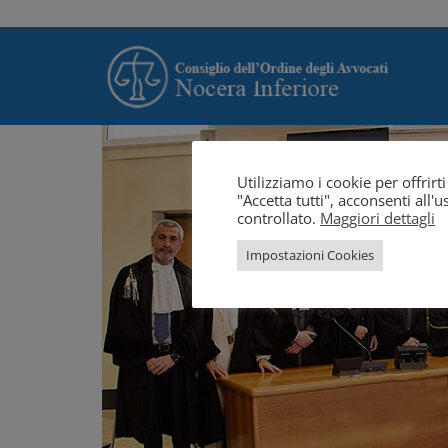
Utilizziamo i cookie per offrir
"Accetta tutti", acconsenti all
controllato.
Maggiori dettagli
Impostazioni Cookies