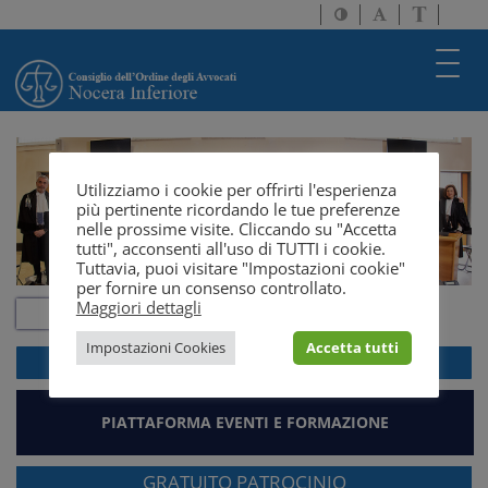
Attiva/disattiva
Attiva/disatti
Passa
alto
dimensione
a
contrasto
testo
version
Toggl
solo
navig
testo
Utilizziamo i cookie per offrirti l'esperienza
più pertinente ricordando le tue preferenze
nelle prossime visite. Cliccando su "Accetta
tutti", acconsenti all'uso di TUTTI i cookie.
Tuttavia, puoi visitare "Impostazioni cookie"
per fornire un consenso controllato.
Maggiori dettagli
Impostazioni Cookies
Accetta tutti
ACCEDI ALLA
WEBMAIL
PIATTAFORMA EVENTI E FORMAZIONE
GRATUITO PATROCINIO