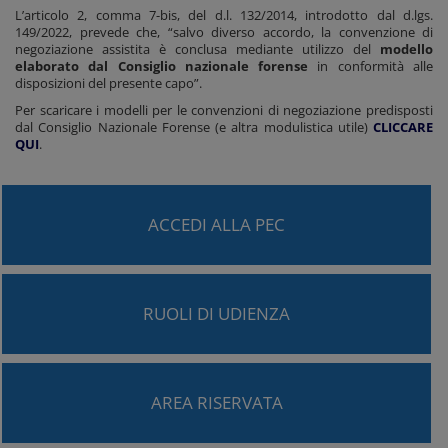
L’articolo 2, comma 7-bis, del d.l. 132/2014, introdotto dal d.lgs.
149/2022, prevede che, “salvo diverso accordo, la convenzione di
negoziazione assistita è conclusa mediante utilizzo del
modello
elaborato dal Consiglio nazionale forense
in conformità alle
disposizioni del presente capo”.
Per scaricare i modelli per le convenzioni di negoziazione predisposti
dal Consiglio Nazionale Forense (e altra modulistica utile)
CLICCARE
QUI
.
ACCEDI ALLA PEC
RUOLI DI UDIENZA
AREA RISERVATA