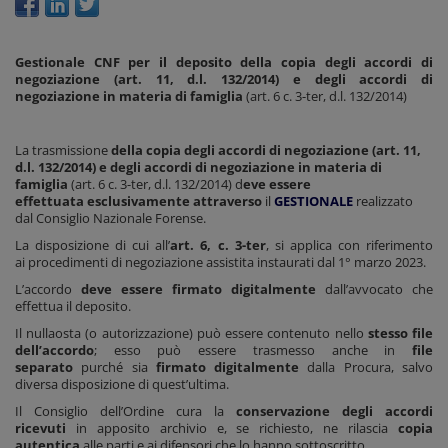
Gestionale CNF per il deposito della copia degli accordi di
negoziazione (art. 11, d.l. 132/2014) e degli accordi di
negoziazione in materia di famiglia
(art. 6 c. 3-ter, d.l. 132/2014)
La trasmissione
della copia degli accordi di negoziazione (art. 11,
d.l. 132/2014) e degli accordi di negoziazione in materia di
famiglia
(art. 6 c. 3-ter, d.l. 132/2014) d
eve essere
effettuata esclusivamente attraverso
il
GESTIONALE
realizzato
dal Consiglio Nazionale Forense.
La disposizione di cui all’
art. 6, c. 3-ter
, si applica con riferimento
ai procedimenti di negoziazione assistita instaurati dal 1° marzo 2023.
L’accordo
deve essere firmato digitalmente
dall’avvocato che
effettua il deposito.
Il nullaosta (o autorizzazione) può essere contenuto nello
stesso file
dell’accordo
; esso può essere trasmesso anche in
file
separato
purché sia
firmato digitalmente
dalla Procura, salvo
diversa disposizione di quest’ultima.
Il Consiglio dell’Ordine cura la
conservazione degli accordi
ricevuti
in apposito archivio e, se richiesto, ne rilascia
copia
autentica
alle parti e ai difensori che lo hanno sottoscritto.