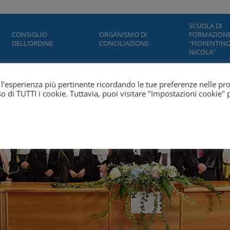
SCUOLA DI
CONSIGLIO
ORGANISMO DI
FORMAZION
DELL’ORDINE
CONCILIAZIONE
“FIORENTINO
NICOLA”
ti l'esperienza più pertinente ricordando le tue preferenze nelle pr
'uso di TUTTI i cookie. Tuttavia, puoi visitare "Impostazioni cookie