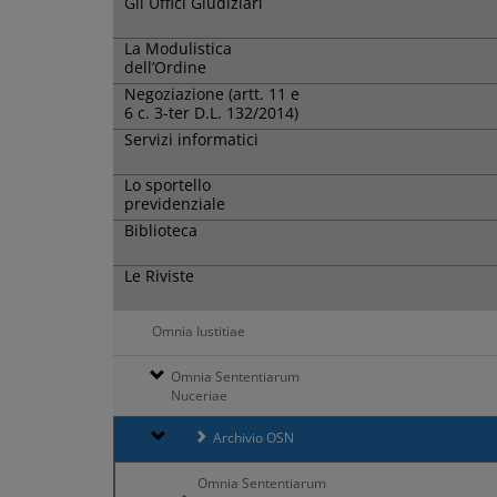
Gli Uffici Giudiziari
La Modulistica
dell’Ordine
Negoziazione (artt. 11 e
6 c. 3-ter D.L. 132/2014)
Servizi informatici
Lo sportello
previdenziale
Biblioteca
Le Riviste
Omnia Iustitiae
Omnia Sententiarum
Nuceriae
Archivio OSN
Omnia Sententiarum