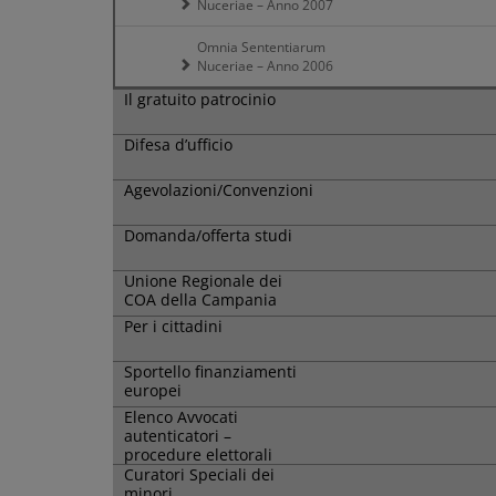
Nuceriae – Anno 2007
Omnia Sententiarum
Nuceriae – Anno 2006
Il gratuito patrocinio
Difesa d’ufficio
Agevolazioni/Convenzioni
Domanda/offerta studi
Unione Regionale dei
COA della Campania
Per i cittadini
Sportello finanziamenti
europei
Elenco Avvocati
autenticatori –
procedure elettorali
Curatori Speciali dei
minori