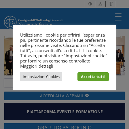
Attiva/disattiva
Attiva/disatti
Passa
alto
dimensione
a
contrasto
testo
version
Toggl
solo
navig
testo
Utilizziamo i cookie per offrirti l'esperienza
più pertinente ricordando le tue preferenze
nelle prossime visite. Cliccando su "Accetta
tutti", acconsenti all'uso di TUTTI i cookie.
Tuttavia, puoi visitare "Impostazioni cookie"
per fornire un consenso controllato.
Maggiori dettagli
Impostazioni Cookies
Accetta tutti
ACCEDI ALLA
WEBMAIL
PIATTAFORMA EVENTI E FORMAZIONE
GRATUITO PATROCINIO