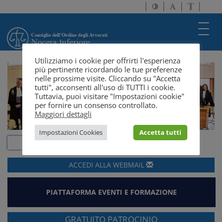
Attiva/disattiva
Attiva/disatti
Passa
alto
dimensione
a
contrasto
testo
version
Toggl
solo
navig
testo
Utilizziamo i cookie per offrirti l'esperienza
più pertinente ricordando le tue preferenze
nelle prossime visite. Cliccando su "Accetta
tutti", acconsenti all'uso di TUTTI i cookie.
Tuttavia, puoi visitare "Impostazioni cookie"
per fornire un consenso controllato.
Maggiori dettagli
Impostazioni Cookies
Accetta tutti
ACCEDI ALLA
WEBMAIL
PIATTAFORMA EVENTI E FORMAZIONE
GRATUITO PATROCINIO