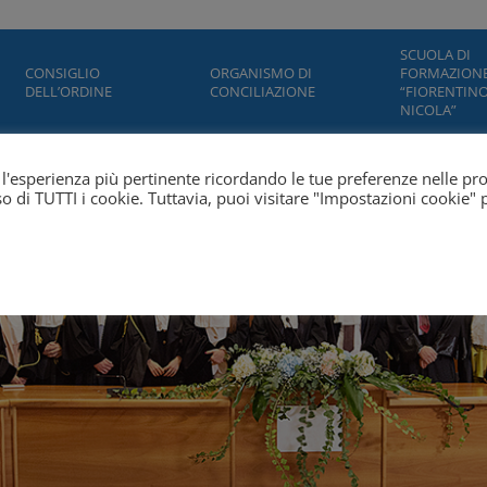
SCUOLA DI
CONSIGLIO
ORGANISMO DI
FORMAZION
DELL’ORDINE
CONCILIAZIONE
“FIORENTINO
NICOLA”
ti l'esperienza più pertinente ricordando le tue preferenze nelle pr
'uso di TUTTI i cookie. Tuttavia, puoi visitare "Impostazioni cookie