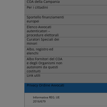
COA della Campania
Per i cittadini
Sportello finanziamenti
europei
Elenco Avvocati
autenticatori –
procedure elettorali
Curatori Speciali dei
minori
Albo, registro ed
elenchi
Albo Fornitori del COA
e degli Organismi non
autonomi da questi
costituiti
Link utili
Privacy Ordine Avvocati
Informativa REG. UE
2016/679