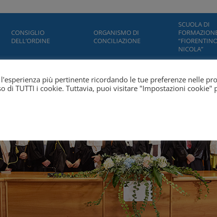
SCUOLA DI
CONSIGLIO
ORGANISMO DI
FORMAZION
DELL’ORDINE
CONCILIAZIONE
“FIORENTINO
NICOLA”
ti l'esperienza più pertinente ricordando le tue preferenze nelle pr
'uso di TUTTI i cookie. Tuttavia, puoi visitare "Impostazioni cookie