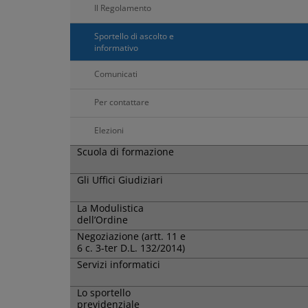
Il Regolamento
Sportello di ascolto e
informativo
Comunicati
Per contattare
Elezioni
Scuola di formazione
Gli Uffici Giudiziari
La Modulistica
dell’Ordine
Negoziazione (artt. 11 e
6 c. 3-ter D.L. 132/2014)
Servizi informatici
Lo sportello
previdenziale