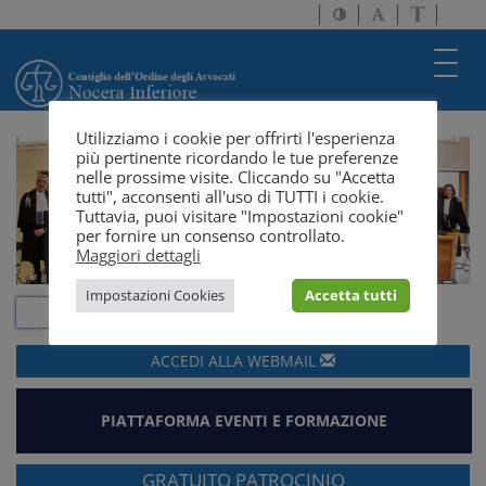
Attiva/disattiva
Attiva/disatti
Passa
alto
dimensione
a
contrasto
testo
version
Toggl
solo
navig
testo
Utilizziamo i cookie per offrirti l'esperienza
più pertinente ricordando le tue preferenze
nelle prossime visite. Cliccando su "Accetta
tutti", acconsenti all'uso di TUTTI i cookie.
Tuttavia, puoi visitare "Impostazioni cookie"
per fornire un consenso controllato.
Maggiori dettagli
Impostazioni Cookies
Accetta tutti
ACCEDI ALLA
WEBMAIL
PIATTAFORMA EVENTI E FORMAZIONE
GRATUITO PATROCINIO