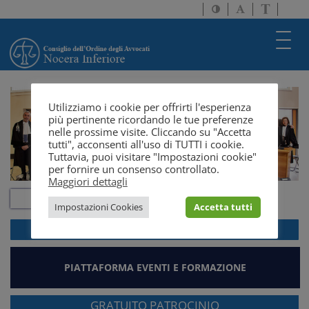
Attiva/disattiva
Attiva/disatti
Passa
alto
dimensione
a
contrasto
testo
version
Toggl
solo
navig
testo
Utilizziamo i cookie per offrirti l'esperienza
più pertinente ricordando le tue preferenze
nelle prossime visite. Cliccando su "Accetta
tutti", acconsenti all'uso di TUTTI i cookie.
Tuttavia, puoi visitare "Impostazioni cookie"
per fornire un consenso controllato.
Maggiori dettagli
Impostazioni Cookies
Accetta tutti
ACCEDI ALLA
WEBMAIL
PIATTAFORMA EVENTI E FORMAZIONE
GRATUITO PATROCINIO