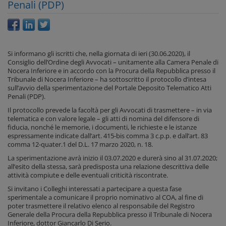
Penali (PDP)
Si informano gli iscritti che, nella giornata di ieri (30.06.2020), il
Consiglio dell’Ordine degli Avvocati – unitamente alla Camera Penale di
Nocera Inferiore e in accordo con la Procura della Repubblica presso il
Tribunale di Nocera Inferiore – ha sottoscritto il protocollo d’intesa
sull’avvio della sperimentazione del Portale Deposito Telematico Atti
Penali (PDP).
Il protocollo prevede la facoltà per gli Avvocati di trasmettere – in via
telematica e con valore legale – gli atti di nomina del difensore di
fiducia, nonché le memorie, i documenti, le richieste e le istanze
espressamente indicate dall’art. 415-bis comma 3 c.p.p. e dall’art. 83
comma 12-quater.1 del D.L. 17 marzo 2020, n. 18.
La sperimentazione avrà inizio il 03.07.2020 e durerà sino al 31.07.2020;
all’esito della stessa, sarà predisposta una relazione descrittiva delle
attività compiute e delle eventuali criticità riscontrate.
Si invitano i Colleghi interessati a partecipare a questa fase
sperimentale a comunicare il proprio nominativo al COA, al fine di
poter trasmettere il relativo elenco al responsabile del Registro
Generale della Procura della Repubblica presso il Tribunale di Nocera
Inferiore, dottor Giancarlo Di Serio.