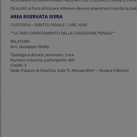
RICEVIMENTO, ANNOTANDO NELL’APPOSITO ELENCO FIRME IL PRO
Gli iscritti al Foro di Nocera Inferiore devono prenotarsi tramite la pi
AREA RISERVATA SFERA
12/07/2014 – DIRITTO PENALE – ORE 10:00
“”ULTIMO ORIENTAMENTO DELLA CASSAZIONE PENALE””
RELATORE:
Avv. Giuseppe Vitiello
Tipologia e durata: seminario; 3 ore
Numero massimo partecipanti: 400
Crediti: 3
Sede: Palazzo di Giustizia, Aula “E. Alessandrini” – Nocera Inferiore