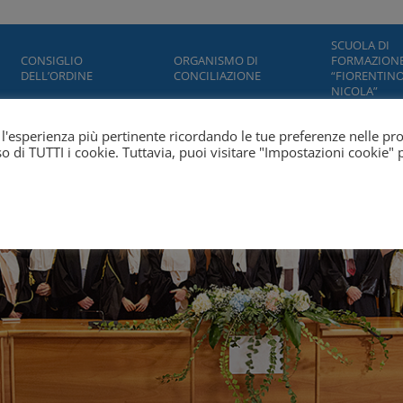
SCUOLA DI
CONSIGLIO
ORGANISMO DI
FORMAZION
DELL’ORDINE
CONCILIAZIONE
“FIORENTINO
NICOLA”
ti l'esperienza più pertinente ricordando le tue preferenze nelle pr
'uso di TUTTI i cookie. Tuttavia, puoi visitare "Impostazioni cookie