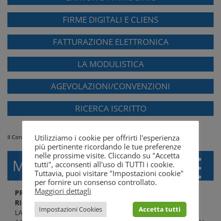
FIRME DIGITALI E CLIENS
FATTURAZIONE ELETTRONICA
LA MODULISTICA
AGEVOLAZIONI/CONVENZIONI
RICERCA ISCRITTO
Utilizziamo i cookie per offrirti l'esperienza
Il Consiglio
più pertinente ricordando le tue preferenze
nelle prossime visite. Cliccando su "Accetta
MENÙ
tutti", acconsenti all'uso di TUTTI i cookie.
Tuttavia, puoi visitare "Impostazioni cookie"
per fornire un consenso controllato.
Maggiori dettagli
PROGRAMMA FORMAZIONE 20/12/2014 - GIUSTIZIA
RIPARATIVA
Impostazioni Cookies
Accetta tutti
LA PRESENTE PAGINA E' RISERVATA ESCLUSIVAMENTE