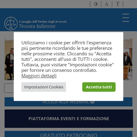
Attiva/disattiva
Attiva/disatti
Passa
alto
dimensione
a
contrasto
testo
version
Toggl
solo
navig
testo
Utilizziamo i cookie per offrirti l'esperienza
più pertinente ricordando le tue preferenze
nelle prossime visite. Cliccando su "Accetta
tutti", acconsenti all'uso di TUTTI i cookie.
Tuttavia, puoi visitare "Impostazioni cookie"
per fornire un consenso controllato.
Maggiori dettagli
Impostazioni Cookies
Accetta tutti
ACCEDI ALLA
WEBMAIL
PIATTAFORMA EVENTI E FORMAZIONE
GRATUITO PATROCINIO