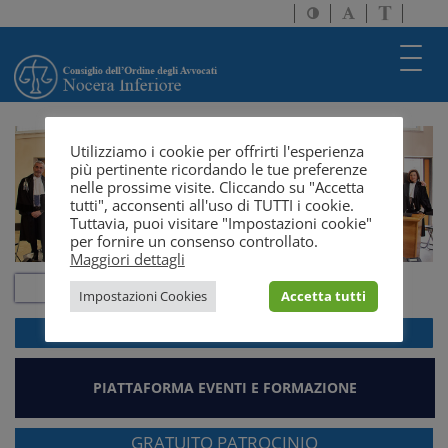
Attiva/disattiva
Attiva/disatti
Passa
alto
dimensione
a
contrasto
testo
version
Toggl
solo
navig
testo
Utilizziamo i cookie per offrirti l'esperienza
più pertinente ricordando le tue preferenze
nelle prossime visite. Cliccando su "Accetta
tutti", acconsenti all'uso di TUTTI i cookie.
Tuttavia, puoi visitare "Impostazioni cookie"
per fornire un consenso controllato.
Maggiori dettagli
Impostazioni Cookies
Accetta tutti
ACCEDI ALLA
WEBMAIL
PIATTAFORMA EVENTI E FORMAZIONE
GRATUITO PATROCINIO