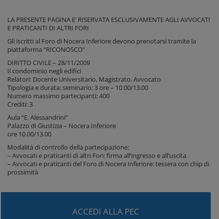
LA PRESENTE PAGINA E’ RISERVATA ESCLUSIVAMENTE AGLI AVVOCATI
E PRATICANTI DI ALTRI FORI
Gli iscritti al Foro di Nocera Inferiore devono prenotarsi tramite la
piattaforma “RICONOSCO”
DIRITTO CIVILE – 28/11/2009
Il condominio negli edifici
Relatori: Docente Universitario, Magistrato, Avvocato
Tipologia e durata: seminario; 3 ore – 10.00/13.00
Numero massimo partecipanti: 400
Crediti: 3
Aula “E. Alessandrini”
Palazzo di Giustizia – Nocera Inferiore
ore 10.00/13.00
Modalità di controllo della partecipazione:
– Avvocati e praticanti di altri Fori: firma all’ingresso e all’uscita
– Avvocati e praticanti del Foro di Nocera Inferiore: tessera con chip di
prossimità
ACCEDI ALLA PEC