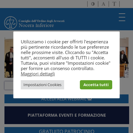
Attiva/disattiva
Attiva/disatti
Passa
alto
dimensione
a
contrasto
testo
version
Toggl
solo
navig
testo
Utilizziamo i cookie per offrirti l'esperienza
più pertinente ricordando le tue preferenze
nelle prossime visite. Cliccando su "Accetta
tutti", acconsenti all'uso di TUTTI i cookie.
Tuttavia, puoi visitare "Impostazioni cookie"
per fornire un consenso controllato.
Maggiori dettagli
Impostazioni Cookies
Accetta tutti
ACCEDI ALLA
WEBMAIL
PIATTAFORMA EVENTI E FORMAZIONE
GRATUITO PATROCINIO