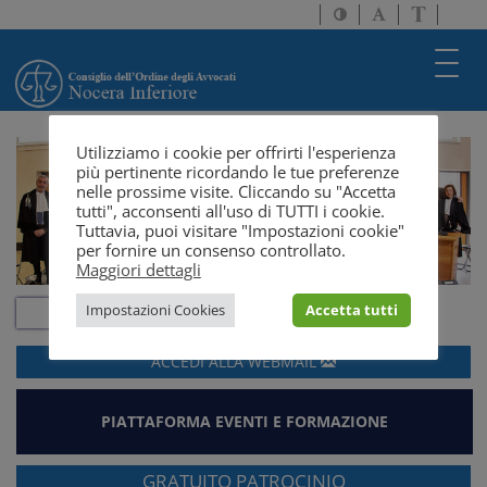
Attiva/disattiva
Attiva/disatti
Passa
alto
dimensione
a
contrasto
testo
version
Toggl
solo
navig
testo
Utilizziamo i cookie per offrirti l'esperienza
più pertinente ricordando le tue preferenze
nelle prossime visite. Cliccando su "Accetta
tutti", acconsenti all'uso di TUTTI i cookie.
Tuttavia, puoi visitare "Impostazioni cookie"
per fornire un consenso controllato.
Maggiori dettagli
Impostazioni Cookies
Accetta tutti
ACCEDI ALLA
WEBMAIL
PIATTAFORMA EVENTI E FORMAZIONE
GRATUITO PATROCINIO