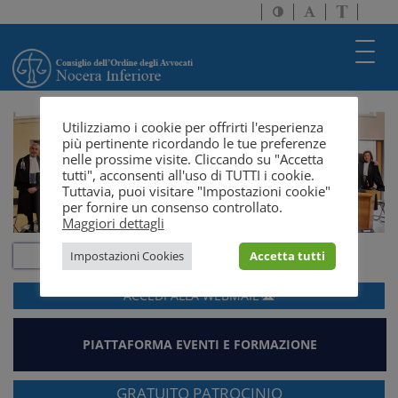
Attiva/disattiva
Attiva/disatti
Passa
alto
dimensione
a
contrasto
testo
version
Toggl
solo
navig
testo
Utilizziamo i cookie per offrirti l'esperienza
più pertinente ricordando le tue preferenze
nelle prossime visite. Cliccando su "Accetta
tutti", acconsenti all'uso di TUTTI i cookie.
Tuttavia, puoi visitare "Impostazioni cookie"
per fornire un consenso controllato.
Maggiori dettagli
Impostazioni Cookies
Accetta tutti
ACCEDI ALLA
WEBMAIL
PIATTAFORMA EVENTI E FORMAZIONE
GRATUITO PATROCINIO