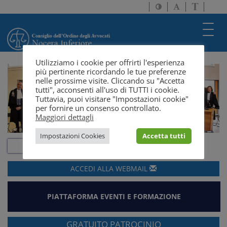
Attiva/disattiva
Attiva/disatti
Passa
alto
dimensione
a
contrasto
testo
version
Toggl
solo
navig
testo
Utilizziamo i cookie per offrirti l'esperienza
più pertinente ricordando le tue preferenze
nelle prossime visite. Cliccando su "Accetta
tutti", acconsenti all'uso di TUTTI i cookie.
Tuttavia, puoi visitare "Impostazioni cookie"
per fornire un consenso controllato.
Maggiori dettagli
Impostazioni Cookies
Accetta tutti
ACCEDI ALLA
WEBMAIL
PIATTAFORMA EVENTI E FORMAZIONE
GRATUITO PATROCINIO