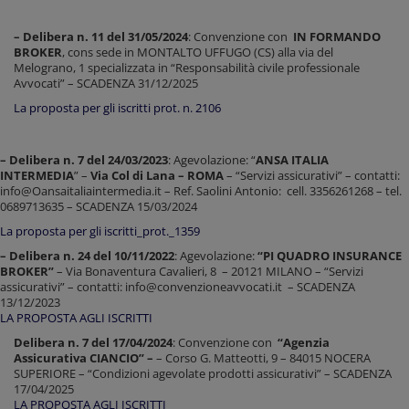
– Delibera n. 11 del 31/05/2024
: Convenzione con
IN FORMANDO
BROKER
, cons sede in MONTALTO UFFUGO (CS) alla via del
Melograno, 1 specializzata in “Responsabilità civile professionale
Avvocati” – SCADENZA 31/12/2025
La proposta per gli iscritti prot. n. 2106
– Delibera n. 7 del 24/03/2023
: Agevolazione: “
ANSA ITALIA
INTERMEDIA
” –
Via Col di Lana – ROMA
– “Servizi assicurativi” – contatti:
info@Oansaitaliaintermedia.it – Ref. Saolini Antonio: cell. 3356261268 – tel.
0689713635 – SCADENZA 15/03/2024
La proposta per gli iscritti_prot._1359
– Delibera n. 24 del 10/11/2022
: Agevolazione:
“PI QUADRO INSURANCE
BROKER”
– Via Bonaventura Cavalieri, 8 – 20121 MILANO – “Servizi
assicurativi” – contatti: info@convenzioneavvocati.it – SCADENZA
13/12/2023
LA PROPOSTA AGLI ISCRITTI
Delibera n. 7 del 17/04/2024
: Convenzione con
“Agenzia
Assicurativa CIANCIO” –
– Corso G. Matteotti, 9 – 84015 NOCERA
SUPERIORE – “Condizioni agevolate prodotti assicurativi” – SCADENZA
17/04/2025
LA PROPOSTA AGLI ISCRITTI