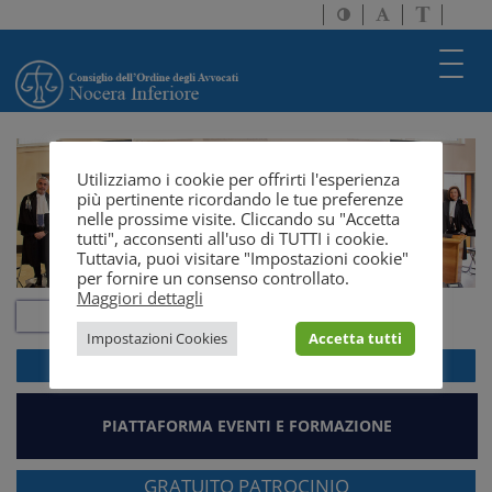
Attiva/disattiva
Attiva/disatti
Passa
alto
dimensione
a
contrasto
testo
version
Toggl
solo
navig
testo
Utilizziamo i cookie per offrirti l'esperienza
più pertinente ricordando le tue preferenze
nelle prossime visite. Cliccando su "Accetta
tutti", acconsenti all'uso di TUTTI i cookie.
Tuttavia, puoi visitare "Impostazioni cookie"
per fornire un consenso controllato.
Maggiori dettagli
Impostazioni Cookies
Accetta tutti
ACCEDI ALLA
WEBMAIL
PIATTAFORMA EVENTI E FORMAZIONE
GRATUITO PATROCINIO