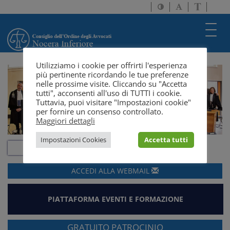
Attiva/disattiva
Attiva/disatti
Passa
alto
dimensione
a
contrasto
testo
version
Toggl
solo
navig
testo
Utilizziamo i cookie per offrirti l'esperienza
più pertinente ricordando le tue preferenze
nelle prossime visite. Cliccando su "Accetta
tutti", acconsenti all'uso di TUTTI i cookie.
Tuttavia, puoi visitare "Impostazioni cookie"
per fornire un consenso controllato.
Maggiori dettagli
Impostazioni Cookies
Accetta tutti
ACCEDI ALLA
WEBMAIL
PIATTAFORMA EVENTI E FORMAZIONE
GRATUITO PATROCINIO