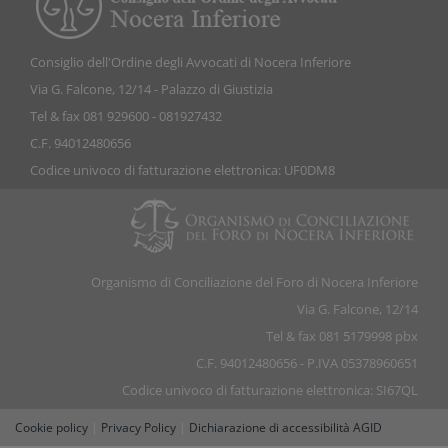
Consiglio dell'Ordine degli Avvocati di Nocera Inferiore
Via G. Falcone, 12/14 - Palazzo di Giustizia
Tel & fax 081 929600 - 081927432
C.F. 94012480656
Codice univoco di fatturazione elettronica: UF0DM8
Organismo di Conciliazione del Foro di Nocera Inferiore
Via G. Falcone, 12/14
Tel & fax 081 5179998 pbx
C.F. 94012480656 - P.IVA 05378960651
Codice univoco di fatturazione elettronica: SI67QL
Cookie policy
|
Privacy Policy
|
Dichiarazione di accessibilità AGID