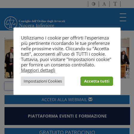
Attiva/disattiva
Attiva/disatti
Passa
alto
dimensione
a
contrasto
testo
version
Toggl
solo
navig
testo
Utilizziamo i cookie per offrirti l'esperienza
più pertinente ricordando le tue preferenze
nelle prossime visite. Cliccando su "Accetta
tutti", acconsenti all'uso di TUTTI i cookie.
Tuttavia, puoi visitare "Impostazioni cookie"
per fornire un consenso controllato.
Maggiori dettagli
Impostazioni Cookies
Accetta tutti
ACCEDI ALLA
WEBMAIL
PIATTAFORMA EVENTI E FORMAZIONE
GRATUITO PATROCINIO