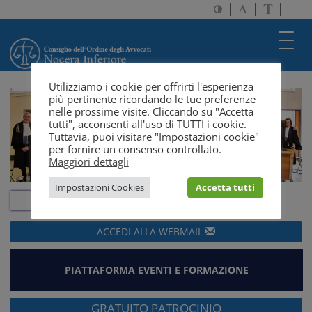
Attiva/disattiva
Attiva/disatti
Passa
alto
dimensione
a
contrasto
testo
version
Toggl
solo
navig
testo
Utilizziamo i cookie per offrirti l'esperienza
più pertinente ricordando le tue preferenze
nelle prossime visite. Cliccando su "Accetta
tutti", acconsenti all'uso di TUTTI i cookie.
Tuttavia, puoi visitare "Impostazioni cookie"
per fornire un consenso controllato.
Maggiori dettagli
Impostazioni Cookies
Accetta tutti
ACCEDI ALLA
WEBMAIL
PIATTAFORMA EVENTI E FORMAZIONE
GRATUITO PATROCINIO