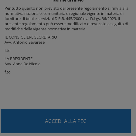
Norme di rinvio
Per tutto quanto non previsto dal presente regolamento si rinvia alla
normativa nazionale, comunitaria e regionale vigente in materia di
forniture di beni e servizi, al D.P.R. 445/2000 e al D.Lgs. 36/2023. Il
presente regolamento può essere modificato o revocato a seguito di
modifiche della vigente normativa in materia.
IL CONSIGLIERE SEGRETARIO
Avv. Antonio Savarese
f.to
LA PRESIDENTE
Avv. Anna De Nicola
f.to
ACCEDI ALLA PEC