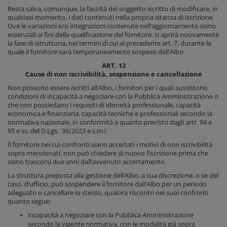
Resta salva, comunque, la facoltà del soggetto iscritto di modificare, in
qualsiasi momento, i dati contenuti nella propria istanza di iscrizione.
Ove le variazioni e/o integrazioni contenute nell’aggiornamento siano
essenziali ai fini della qualificazione del fornitore, si aprirà nuovamente
la fase di istruttoria, nei termini di cui al precedente art. 7, durante la
quale il fornitore sarà temporaneamente sospeso dall’Albo.
ART. 12
Cause di non iscrivibilità, sospensione e cancellazione
Non possono essere iscritti all’Albo, i fornitori per i quali sussistono
condizioni di incapacità a negoziare con la Pubblica Amministrazione o
che non possiedano i requisiti di idoneità professionale, capacità
economica e finanziaria, capacità tecniche e professionali secondo la
normativa nazionale, in conformità a quanto previsto dagli artt. 94 e
95 e ss. del D.Lgs. 36/2023 e s.m.i.
Il fornitore nei cui confronti siano accertati i motivi di non iscrivibilità
sopra menzionati, non può chiedere di nuovo l’iscrizione prima che
siano trascorsi due anni dall’avvenuto accertamento.
La struttura preposta alla gestione dell’Albo, a sua discrezione, o se del
caso, d’ufficio, può sospendere il fornitore dall’Albo per un periodo
adeguato o cancellare lo stesso, qualora riscontri nei suoi confronti
quanto segue:
incapacità a negoziare con la Pubblica Amministrazione
secondo la vigente normativa, con le modalità già sopra