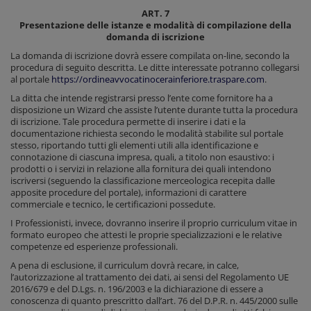
ART. 7
Presentazione delle istanze e modalità di compilazione della
domanda di iscrizione
La domanda di iscrizione dovrà essere compilata on-line, secondo la
procedura di seguito descritta. Le ditte interessate potranno collegarsi
al portale
https://ordineavvocatinocerainferiore.traspare.com
.
La ditta che intende registrarsi presso l’ente come fornitore ha a
disposizione un Wizard che assiste l’utente durante tutta la procedura
di iscrizione. Tale procedura permette di inserire i dati e la
documentazione richiesta secondo le modalità stabilite sul portale
stesso, riportando tutti gli elementi utili alla identificazione e
connotazione di ciascuna impresa, quali, a titolo non esaustivo: i
prodotti o i servizi in relazione alla fornitura dei quali intendono
iscriversi (seguendo la classificazione merceologica recepita dalle
apposite procedure del portale), informazioni di carattere
commerciale e tecnico, le certificazioni possedute.
I Professionisti, invece, dovranno inserire il proprio curriculum vitae in
formato europeo che attesti le proprie specializzazioni e le relative
competenze ed esperienze professionali.
A pena di esclusione, il curriculum dovrà recare, in calce,
l’autorizzazione al trattamento dei dati, ai sensi del Regolamento UE
2016/679 e del D.Lgs. n. 196/2003 e la dichiarazione di essere a
conoscenza di quanto prescritto dall’art. 76 del D.P.R. n. 445/2000 sulle