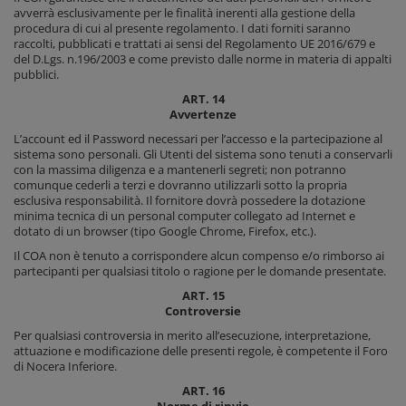
avverrà esclusivamente per le finalità inerenti alla gestione della
procedura di cui al presente regolamento. I dati forniti saranno
raccolti, pubblicati e trattati ai sensi del Regolamento UE 2016/679 e
del D.Lgs. n.196/2003 e come previsto dalle norme in materia di appalti
pubblici.
ART. 14
Avvertenze
L’account ed il Password necessari per l’accesso e la partecipazione al
sistema sono personali. Gli Utenti del sistema sono tenuti a conservarli
con la massima diligenza e a mantenerli segreti; non potranno
comunque cederli a terzi e dovranno utilizzarli sotto la propria
esclusiva responsabilità. Il fornitore dovrà possedere la dotazione
minima tecnica di un personal computer collegato ad Internet e
dotato di un browser (tipo Google Chrome, Firefox, etc.).
Il COA non è tenuto a corrispondere alcun compenso e/o rimborso ai
partecipanti per qualsiasi titolo o ragione per le domande presentate.
ART. 15
Controversie
Per qualsiasi controversia in merito all’esecuzione, interpretazione,
attuazione e modificazione delle presenti regole, è competente il Foro
di Nocera Inferiore.
ART. 16