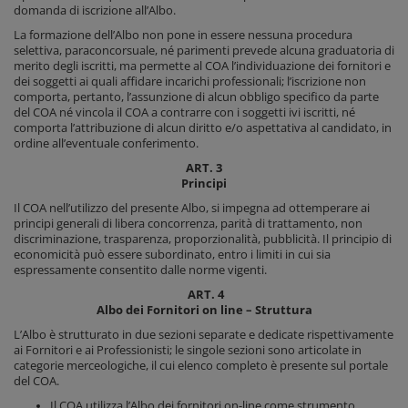
domanda di iscrizione all’Albo.
La formazione dell’Albo non pone in essere nessuna procedura
selettiva, paraconcorsuale, né parimenti prevede alcuna graduatoria di
merito degli iscritti, ma permette al COA l’individuazione dei fornitori e
dei soggetti ai quali affidare incarichi professionali; l’iscrizione non
comporta, pertanto, l’assunzione di alcun obbligo specifico da parte
del COA né vincola il COA a contrarre con i soggetti ivi iscritti, né
comporta l’attribuzione di alcun diritto e/o aspettativa al candidato, in
ordine all’eventuale conferimento.
ART. 3
Principi
Il COA nell’utilizzo del presente Albo, si impegna ad ottemperare ai
principi generali di libera concorrenza, parità di trattamento, non
discriminazione, trasparenza, proporzionalità, pubblicità. Il principio di
economicità può essere subordinato, entro i limiti in cui sia
espressamente consentito dalle norme vigenti.
ART. 4
Albo dei Fornitori on line – Struttura
L’Albo è strutturato in due sezioni separate e dedicate rispettivamente
ai Fornitori e ai Professionisti; le singole sezioni sono articolate in
categorie merceologiche, il cui elenco completo è presente sul portale
del COA.
Il COA utilizza l’Albo dei fornitori on-line come strumento