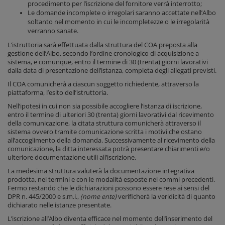
procedimento per l’iscrizione del fornitore verrà interrotto;
Le domande incomplete o irregolari saranno accettate nell’Albo
soltanto nel momento in cui le incompletezze o le irregolarità
verranno sanate.
L’istruttoria sarà effettuata dalla struttura del COA preposta alla
gestione dell’Albo, secondo l’ordine cronologico di acquisizione a
sistema, e comunque, entro il termine di 30 (trenta) giorni lavorativi
dalla data di presentazione dell’istanza, completa degli allegati previsti.
Il COA comunicherà a ciascun soggetto richiedente, attraverso la
piattaforma, l’esito dell’istruttoria.
Nell’ipotesi in cui non sia possibile accogliere l’istanza di iscrizione,
entro il termine di ulteriori 30 (trenta) giorni lavorativi dal ricevimento
della comunicazione, la citata struttura comunicherà attraverso il
sistema ovvero tramite comunicazione scritta i motivi che ostano
all’accoglimento della domanda. Successivamente al ricevimento della
comunicazione, la ditta interessata potrà presentare chiarimenti e/o
ulteriore documentazione utili all’iscrizione.
La medesima struttura valuterà la documentazione integrativa
prodotta, nei termini e con le modalità esposte nei commi precedenti.
Fermo restando che le dichiarazioni possono essere rese ai sensi del
DPR n. 445/2000 e s.m.i.,
(nome ente)
verificherà la veridicità di quanto
dichiarato nelle istanze presentate.
L’iscrizione all’Albo diventa efficace nel momento dell’inserimento del