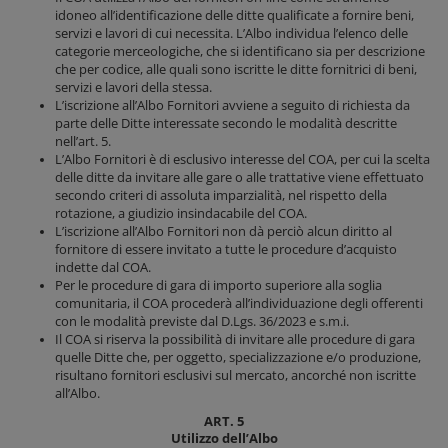
idoneo all’identificazione delle ditte qualificate a fornire beni,
servizi e lavori di cui necessita. L’Albo individua l’elenco delle
categorie merceologiche, che si identificano sia per descrizione
che per codice, alle quali sono iscritte le ditte fornitrici di beni,
servizi e lavori della stessa.
L’iscrizione all’Albo Fornitori avviene a seguito di richiesta da
parte delle Ditte interessate secondo le modalità descritte
nell’art. 5.
L’Albo Fornitori è di esclusivo interesse del COA, per cui la scelta
delle ditte da invitare alle gare o alle trattative viene effettuato
secondo criteri di assoluta imparzialità, nel rispetto della
rotazione, a giudizio insindacabile del COA.
L’iscrizione all’Albo Fornitori non dà perciò alcun diritto al
fornitore di essere invitato a tutte le procedure d’acquisto
indette dal COA.
Per le procedure di gara di importo superiore alla soglia
comunitaria, il COA procederà all’individuazione degli offerenti
con le modalità previste dal D.Lgs. 36/2023 e s.m.i.
Il COA si riserva la possibilità di invitare alle procedure di gara
quelle Ditte che, per oggetto, specializzazione e/o produzione,
risultano fornitori esclusivi sul mercato, ancorché non iscritte
all’Albo.
ART. 5
Utilizzo dell’Albo