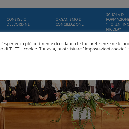
SCUOLA DI
CONSIGLIO
ORGANISMO DI
FORMAZION
DELL’ORDINE
CONCILIAZIONE
“FIORENTINO
NICOLA”
ti l'esperienza più pertinente ricordando le tue preferenze nelle pr
'uso di TUTTI i cookie. Tuttavia, puoi visitare "Impostazioni cookie