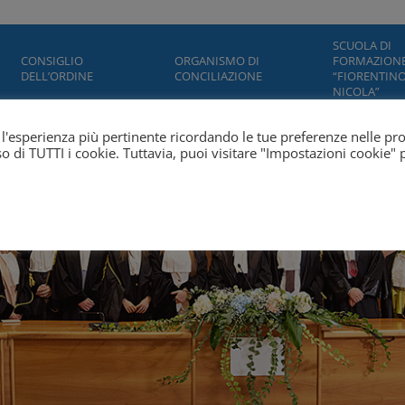
SCUOLA DI
CONSIGLIO
ORGANISMO DI
FORMAZION
DELL’ORDINE
CONCILIAZIONE
“FIORENTINO
NICOLA”
ti l'esperienza più pertinente ricordando le tue preferenze nelle pr
'uso di TUTTI i cookie. Tuttavia, puoi visitare "Impostazioni cookie