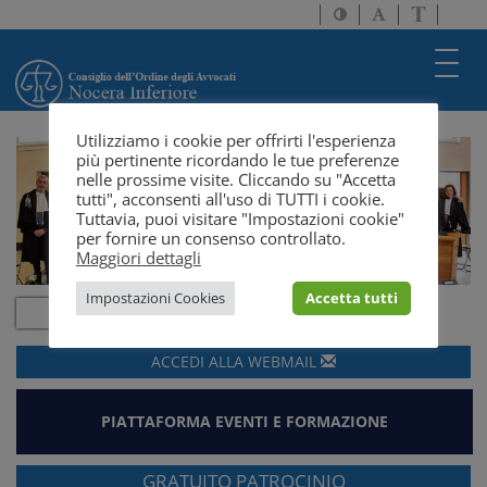
Attiva/disattiva
Attiva/disatti
Passa
alto
dimensione
a
contrasto
testo
version
Toggl
solo
navig
testo
Utilizziamo i cookie per offrirti l'esperienza
più pertinente ricordando le tue preferenze
nelle prossime visite. Cliccando su "Accetta
tutti", acconsenti all'uso di TUTTI i cookie.
Tuttavia, puoi visitare "Impostazioni cookie"
per fornire un consenso controllato.
Maggiori dettagli
Impostazioni Cookies
Accetta tutti
ACCEDI ALLA
WEBMAIL
PIATTAFORMA EVENTI E FORMAZIONE
GRATUITO PATROCINIO