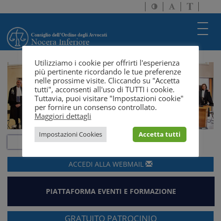
Attiva/disattiva
Attiva/disatti
Passa
alto
dimensione
a
contrasto
testo
version
Toggl
solo
navig
testo
Utilizziamo i cookie per offrirti l'esperienza
più pertinente ricordando le tue preferenze
nelle prossime visite. Cliccando su "Accetta
tutti", acconsenti all'uso di TUTTI i cookie.
Tuttavia, puoi visitare "Impostazioni cookie"
per fornire un consenso controllato.
Maggiori dettagli
Impostazioni Cookies
Accetta tutti
ACCEDI ALLA
WEBMAIL
PIATTAFORMA EVENTI E FORMAZIONE
GRATUITO PATROCINIO