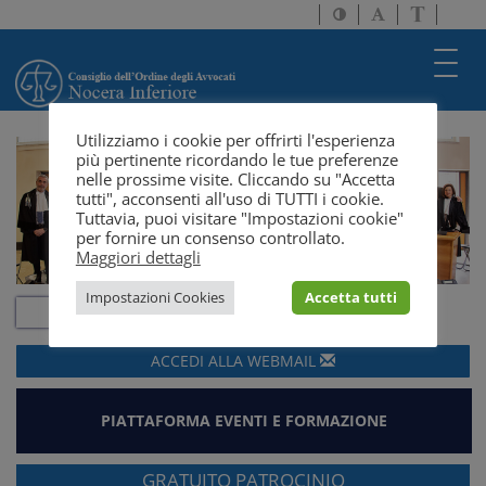
Attiva/disattiva
Attiva/disatti
Passa
alto
dimensione
a
contrasto
testo
version
Toggl
solo
navig
testo
Utilizziamo i cookie per offrirti l'esperienza
più pertinente ricordando le tue preferenze
nelle prossime visite. Cliccando su "Accetta
tutti", acconsenti all'uso di TUTTI i cookie.
Tuttavia, puoi visitare "Impostazioni cookie"
per fornire un consenso controllato.
Maggiori dettagli
Impostazioni Cookies
Accetta tutti
ACCEDI ALLA
WEBMAIL
PIATTAFORMA EVENTI E FORMAZIONE
GRATUITO PATROCINIO