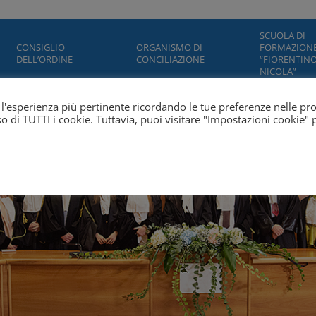
SCUOLA DI
CONSIGLIO
ORGANISMO DI
FORMAZION
DELL’ORDINE
CONCILIAZIONE
“FIORENTINO
NICOLA”
ti l'esperienza più pertinente ricordando le tue preferenze nelle pr
'uso di TUTTI i cookie. Tuttavia, puoi visitare "Impostazioni cookie