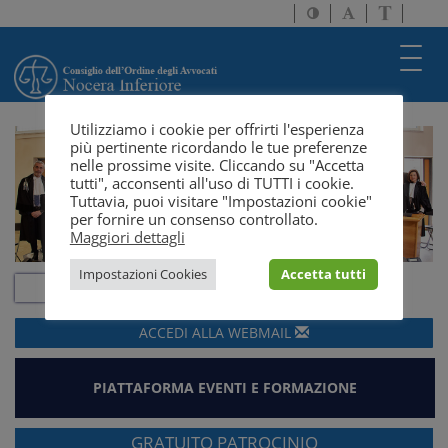
Attiva/disattiva
Attiva/disatti
Passa
alto
dimensione
a
contrasto
testo
version
Toggl
solo
navig
testo
Utilizziamo i cookie per offrirti l'esperienza
più pertinente ricordando le tue preferenze
nelle prossime visite. Cliccando su "Accetta
tutti", acconsenti all'uso di TUTTI i cookie.
Tuttavia, puoi visitare "Impostazioni cookie"
per fornire un consenso controllato.
Maggiori dettagli
Impostazioni Cookies
Accetta tutti
ACCEDI ALLA
WEBMAIL
PIATTAFORMA EVENTI E FORMAZIONE
GRATUITO PATROCINIO