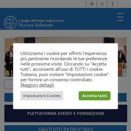
Attiva/disattiva
Attiva/disatti
Passa
alto
dimensione
a
contrasto
testo
version
Toggl
solo
navig
testo
Utilizziamo i cookie per offrirti l'esperienza
più pertinente ricordando le tue preferenze
nelle prossime visite. Cliccando su "Accetta
tutti", acconsenti all'uso di TUTTI i cookie.
Tuttavia, puoi visitare "Impostazioni cookie"
per fornire un consenso controllato.
Maggiori dettagli
Impostazioni Cookies
Accetta tutti
ACCEDI ALLA
WEBMAIL
PIATTAFORMA EVENTI E FORMAZIONE
GRATUITO PATROCINIO