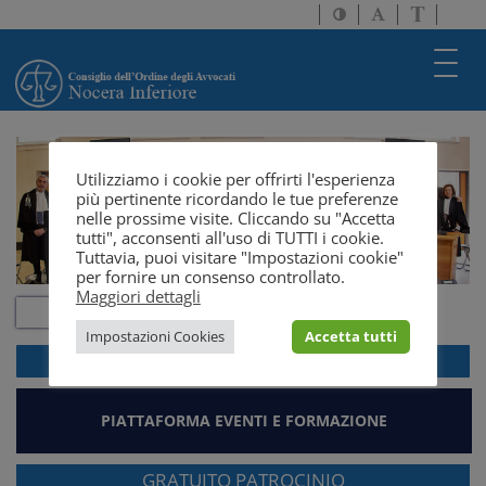
Attiva/disattiva
Attiva/disatti
Passa
alto
dimensione
a
contrasto
testo
version
Toggl
solo
navig
testo
Utilizziamo i cookie per offrirti l'esperienza
più pertinente ricordando le tue preferenze
nelle prossime visite. Cliccando su "Accetta
tutti", acconsenti all'uso di TUTTI i cookie.
Tuttavia, puoi visitare "Impostazioni cookie"
per fornire un consenso controllato.
Maggiori dettagli
Impostazioni Cookies
Accetta tutti
ACCEDI ALLA
WEBMAIL
PIATTAFORMA EVENTI E FORMAZIONE
GRATUITO PATROCINIO