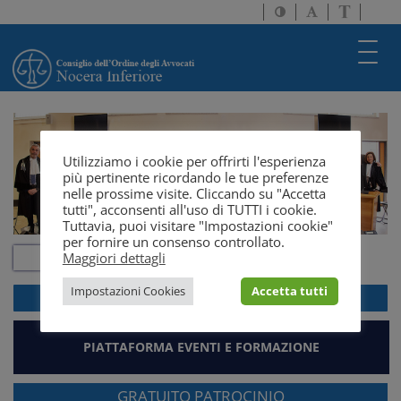
Attiva/disattiva
Attiva/disatti
Passa
alto
dimensione
a
contrasto
testo
version
Toggl
solo
navig
testo
Utilizziamo i cookie per offrirti l'esperienza
più pertinente ricordando le tue preferenze
nelle prossime visite. Cliccando su "Accetta
tutti", acconsenti all'uso di TUTTI i cookie.
Tuttavia, puoi visitare "Impostazioni cookie"
per fornire un consenso controllato.
Maggiori dettagli
Impostazioni Cookies
Accetta tutti
ACCEDI ALLA
WEBMAIL
PIATTAFORMA EVENTI E FORMAZIONE
GRATUITO PATROCINIO