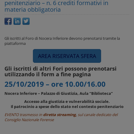
penitenziario – n. 6 crediti formativi in
materia obbligatoria
Gli iscritti al Foro di Nocera Inferiore devono prenotarsi tramite la
piattaforma
AREA RISERVATA SFERA
Gli iscritti di altri Fori possono prenotarsi
utilizzando il form a fine pagina
25/10/2019 – ore 10.00/16.00
Nocera Inferiore – Palazzo di Giustizia, Aula “Biblioteca”
Accesso alla giustizia e vulnerabilità sociale.
Il patrocinio a spese dello stato nel contesto penitenziario
EVENTO
trasmesso in
diretta streaming
,
sul canale dedicato del
Consiglio Nazionale Forense