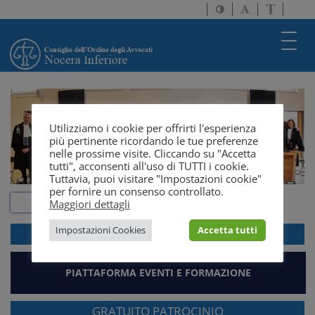
Attiva/disattiva
Attiva/disatti
Passa
alto
dimensione
a
contrasto
testo
version
Toggl
solo
navig
testo
Utilizziamo i cookie per offrirti l'esperienza
più pertinente ricordando le tue preferenze
nelle prossime visite. Cliccando su "Accetta
tutti", acconsenti all'uso di TUTTI i cookie.
Tuttavia, puoi visitare "Impostazioni cookie"
per fornire un consenso controllato.
Maggiori dettagli
Impostazioni Cookies
Accetta tutti
ACCEDI ALLA
WEBMAIL
PIATTAFORMA EVENTI E FORMAZIONE
GRATUITO PATROCINIO