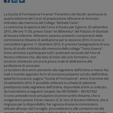
La Scuola di Formazione Forense “Fiorentino De Nicola” promuove la
quarta edizione del Corso di preparazione all’esame di Avvocato
intitolato alla memoria del Collega “Michele Ciarlo”.
La cerimonia di apertura del Corso è fissata per il giorno 25 settembre
2010, alle ore 11.00, presso l’aula “ex Biblioteca” del Palazzo di Giustizia
di Nocera Inferiore. All’evento saranno presenti i componenti della
commissione d’esame di abilitazione per la sessione 2010. Il corso si
concluderà il giorno 11 dicembre 2010. E’ prevista l’assegnazione di una
borsa di studio intitolata alla memoria della collega “Tessa Guerra”.
Sono ammessi a partecipare tutti i praticanti avvocati del Foro di
Nocera Inferiore che, alla data di inizio del ciclo formativo, non
avranno sostenuto ancora la prova orale di abilitazione alla
professione di avvocato.
Le iscrizioni dovranno pervenire alla segreteria dell’Ordine a mezzo fax,
mail o tramite apposito form di iscrizione presente sul sito dell’Ordine,
www.foronocera.it, pagina “Scuola di Formazione”, entro il termine del
24 settembre 2010. E’ possibile utilizzare la scheda di adesione
predisposta dalla segreteria dell’Ordine, disponibile al link su indicato,
da trasmettere ai seguenti recapiti: fax 081929600 – 081927432
Il corso prevede nove simulazioni di prove scritte d’esame, che si
svolgeranno presso il liceo classico G. B. Vico di Nocera Inferiore, che si
ringrazia per la disponibilità. Per ognuna di esse le commissioni,
istituite all’uopo dal Consiglio, provvederanno alle correzioni ed alla
assegnazione, a loro insindacabile giudizio, di un punteggio, secondo