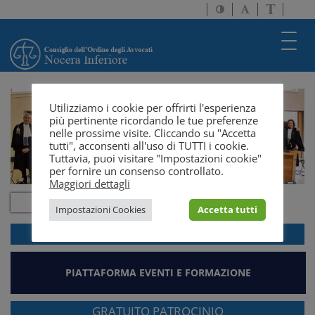
Attiva/disattiva
Attiva/disatti
Passa
alto
dimensione
a
contrasto
testo
version
Toggl
solo
navig
testo
Utilizziamo i cookie per offrirti l'esperienza
più pertinente ricordando le tue preferenze
nelle prossime visite. Cliccando su "Accetta
tutti", acconsenti all'uso di TUTTI i cookie.
Tuttavia, puoi visitare "Impostazioni cookie"
per fornire un consenso controllato.
Maggiori dettagli
Impostazioni Cookies
Accetta tutti
ACCEDI ALLA
WEBMAIL
PIATTAFORMA EVENTI E FORMAZIONE
GRATUITO PATROCINIO