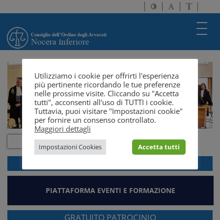
Attiva/disattiva
Attiva/disatti
Passa
alto
dimensione
a
contrasto
testo
version
Toggl
solo
navig
testo
Utilizziamo i cookie per offrirti l'esperienza
più pertinente ricordando le tue preferenze
nelle prossime visite. Cliccando su "Accetta
tutti", acconsenti all'uso di TUTTI i cookie.
Tuttavia, puoi visitare "Impostazioni cookie"
per fornire un consenso controllato.
Maggiori dettagli
Impostazioni Cookies
Accetta tutti
ACCEDI ALLA
WEBMAIL
PIATTAFORMA EVENTI E FORMAZIONE
GRATUITO PATROCINIO