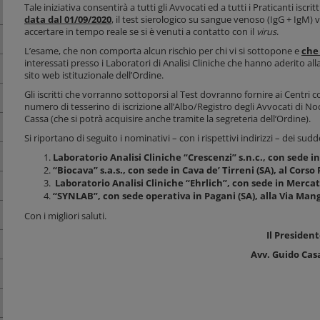
Tale iniziativa consentirà a tutti gli Avvocati ed a tutti i Praticanti iscri
data dal 01/09/2020
, il test sierologico su sangue venoso (IgG + IgM) 
accertare in tempo reale se si è venuti a contatto con il
virus
.
L’esame, che non comporta alcun rischio per chi vi si sottopone e
che
interessati presso i Laboratori di Analisi Cliniche che hanno aderito al
sito web istituzionale dell’Ordine.
Gli iscritti che vorranno sottoporsi al Test dovranno fornire ai Centri co
numero di tesserino di iscrizione all’Albo/Registro degli Avvocati di Noc
Cassa (che si potrà acquisire anche tramite la segreteria dell’Ordine).
Si riportano di seguito i nominativi – con i rispettivi indirizzi – dei sudd
Laboratorio Analisi Cliniche “Crescenzi” s.n.c., con sede in 
“Biocava” s.a.s., con sede in Cava de’ Tirreni (SA), al Cors
Laboratorio Analisi Cliniche “Ehrlich”, con sede in Mercato
“SYNLAB”, con sede operativa in Pagani (SA), alla Via Mang
Con i migliori saluti.
Il Presiden
Avv. Guido Cas