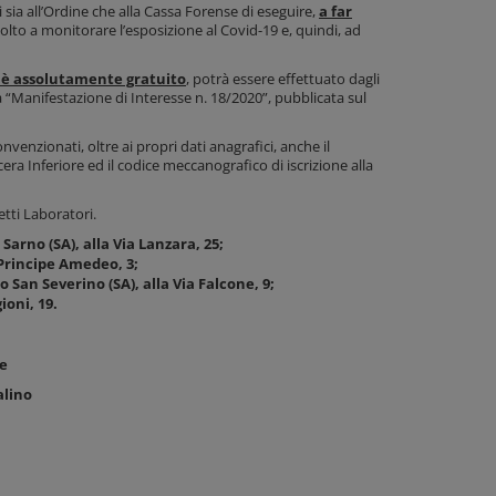
tti sia all’Ordine che alla Cassa Forense di eseguire,
a far
volto a monitorare l’esposizione al Covid-19 e, quindi, ad
 è assolutamente gratuito
, potrà essere effettuato dagli
la “Manifestazione di Interesse n. 18/2020”, pubblicata sul
nvenzionati, oltre ai propri dati anagrafici, anche il
era Inferiore ed il codice meccanografico di iscrizione alla
etti Laboratori.
Sarno (SA), alla Via Lanzara, 25;
o Principe Amedeo, 3;
 San Severino (SA), alla Via Falcone, 9;
ioni, 19.
te
alino