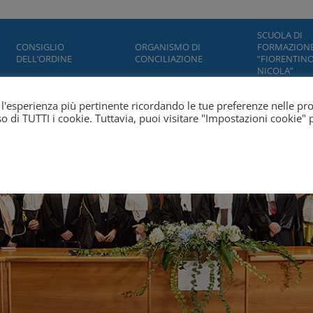
SCUOLA DI
CONSIGLIO
ORGANISMO DI
FORMAZION
DELL’ORDINE
CONCILIAZIONE
“FIORENTINO
NICOLA”
ti l'esperienza più pertinente ricordando le tue preferenze nelle pr
'uso di TUTTI i cookie. Tuttavia, puoi visitare "Impostazioni cookie