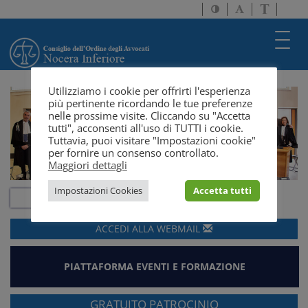
Attiva/disattiva
Attiva/disatti
Passa
alto
dimensione
a
contrasto
testo
version
Toggl
solo
navig
testo
Utilizziamo i cookie per offrirti l'esperienza
più pertinente ricordando le tue preferenze
nelle prossime visite. Cliccando su "Accetta
tutti", acconsenti all'uso di TUTTI i cookie.
Tuttavia, puoi visitare "Impostazioni cookie"
per fornire un consenso controllato.
Maggiori dettagli
Impostazioni Cookies
Accetta tutti
ACCEDI ALLA
WEBMAIL
PIATTAFORMA EVENTI E FORMAZIONE
GRATUITO PATROCINIO