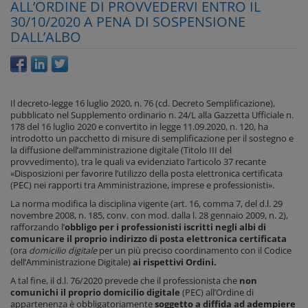
ALL’ORDINE DI PROVVEDERVI ENTRO IL
30/10/2020 A PENA DI SOSPENSIONE
DALL’ALBO
Il decreto-legge 16 luglio 2020, n. 76 (cd. Decreto Semplificazione),
pubblicato nel Supplemento ordinario n. 24/L alla Gazzetta Ufficiale n.
178 del 16 luglio 2020 e convertito in legge 11.09.2020, n. 120, ha
introdotto un pacchetto di misure di semplificazione per il sostegno e
la diffusione dell’amministrazione digitale (Titolo III del
provvedimento), tra le quali va evidenziato l’articolo 37 recante
«Disposizioni per favorire l’utilizzo della posta elettronica certificata
(PEC) nei rapporti tra Amministrazione, imprese e professionisti».
La norma modifica la disciplina vigente (art. 16, comma 7, del d.l. 29
novembre 2008, n. 185, conv. con mod. dalla l. 28 gennaio 2009, n. 2),
rafforzando l’
obbligo per i professionisti iscritti negli albi di
comunicare il proprio indirizzo di posta elettronica certificata
(ora
domicilio digitale
per un più preciso coordinamento con il Codice
dell’Amministrazione Digitale)
ai rispettivi Ordini.
A tal fine, il d.l. 76/2020 prevede che il professionista che
non
comunichi il proprio domicilio digitale
(PEC) all’Ordine di
appartenenza è obbligatoriamente
soggetto a diffida ad adempiere