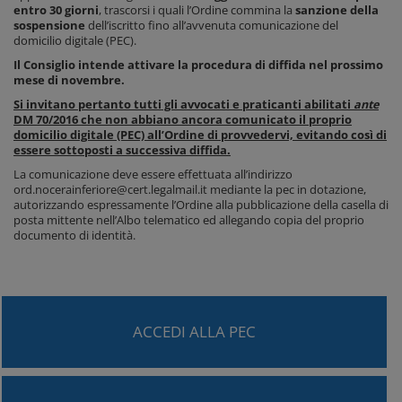
entro 30 giorni
, trascorsi i quali l’Ordine commina la
sanzione della
sospensione
dell’iscritto fino all’avvenuta comunicazione del
domicilio digitale (PEC).
Il Consiglio intende attivare la procedura di diffida nel prossimo
mese di novembre.
Si invitano pertanto tutti gli avvocati e praticanti abilitati
ante
DM 70/2016 che non abbiano ancora comunicato il proprio
domicilio digitale (PEC) all’Ordine di provvedervi, evitando così di
essere sottoposti a successiva diffida.
La comunicazione deve essere effettuata all’indirizzo
ord.nocerainferiore@cert.legalmail.it mediante la pec in dotazione,
autorizzando espressamente l’Ordine alla pubblicazione della casella di
posta mittente nell’Albo telematico ed allegando copia del proprio
documento di identità.
ACCEDI ALLA PEC