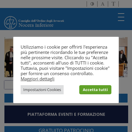
Attiva/disattiva
Attiva/disatti
Passa
alto
dimensione
a
contrasto
testo
version
Toggl
solo
navig
testo
Utilizziamo i cookie per offrirti l'esperienza
più pertinente ricordando le tue preferenze
nelle prossime visite. Cliccando su "Accetta
tutti", acconsenti all'uso di TUTTI i cookie.
Tuttavia, puoi visitare "Impostazioni cookie"
per fornire un consenso controllato.
Maggiori dettagli
Impostazioni Cookies
Accetta tutti
ACCEDI ALLA
WEBMAIL
PIATTAFORMA EVENTI E FORMAZIONE
GRATUITO PATROCINIO