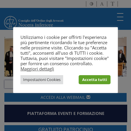
Attiva/disattiva
Attiva/disatti
Passa
alto
dimensione
a
contrasto
testo
version
Toggl
solo
navig
testo
Utilizziamo i cookie per offrirti l'esperienza
più pertinente ricordando le tue preferenze
nelle prossime visite. Cliccando su "Accetta
tutti", acconsenti all'uso di TUTTI i cookie.
Tuttavia, puoi visitare "Impostazioni cookie"
per fornire un consenso controllato.
Maggiori dettagli
Impostazioni Cookies
Accetta tutti
ACCEDI ALLA
WEBMAIL
PIATTAFORMA EVENTI E FORMAZIONE
GRATUITO PATROCINIO