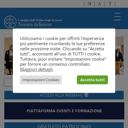
Attiva/disattiva
Attiva/disatti
Passa
alto
dimensione
a
contrasto
testo
version
Toggl
solo
navig
testo
Utilizziamo i cookie per offrirti l'esperienza
più pertinente ricordando le tue preferenze
nelle prossime visite. Cliccando su "Accetta
tutti", acconsenti all'uso di TUTTI i cookie.
Tuttavia, puoi visitare "Impostazioni cookie"
per fornire un consenso controllato.
Maggiori dettagli
Impostazioni Cookies
Accetta tutti
ACCEDI ALLA
WEBMAIL
PIATTAFORMA EVENTI E FORMAZIONE
GRATUITO PATROCINIO