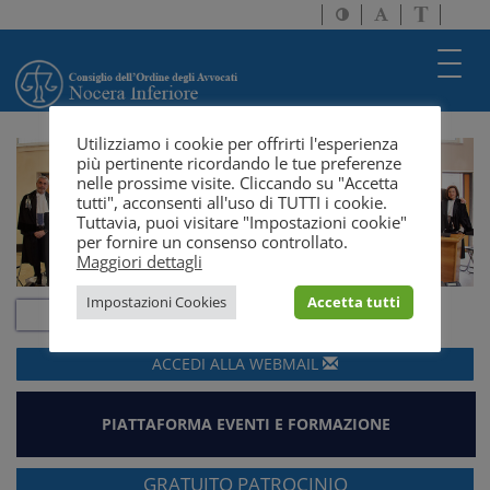
Attiva/disattiva
Attiva/disatti
Passa
alto
dimensione
a
contrasto
testo
version
Toggl
solo
navig
testo
Utilizziamo i cookie per offrirti l'esperienza
più pertinente ricordando le tue preferenze
nelle prossime visite. Cliccando su "Accetta
tutti", acconsenti all'uso di TUTTI i cookie.
Tuttavia, puoi visitare "Impostazioni cookie"
per fornire un consenso controllato.
Maggiori dettagli
Impostazioni Cookies
Accetta tutti
ACCEDI ALLA
WEBMAIL
PIATTAFORMA EVENTI E FORMAZIONE
GRATUITO PATROCINIO