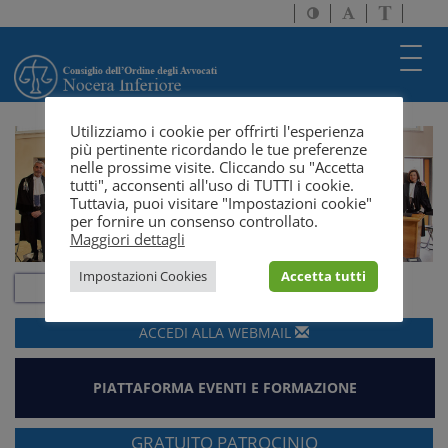
Attiva/disattiva
Attiva/disatti
Passa
alto
dimensione
a
contrasto
testo
version
Toggl
solo
navig
testo
Utilizziamo i cookie per offrirti l'esperienza
più pertinente ricordando le tue preferenze
nelle prossime visite. Cliccando su "Accetta
tutti", acconsenti all'uso di TUTTI i cookie.
Tuttavia, puoi visitare "Impostazioni cookie"
per fornire un consenso controllato.
Maggiori dettagli
Impostazioni Cookies
Accetta tutti
ACCEDI ALLA
WEBMAIL
PIATTAFORMA EVENTI E FORMAZIONE
GRATUITO PATROCINIO