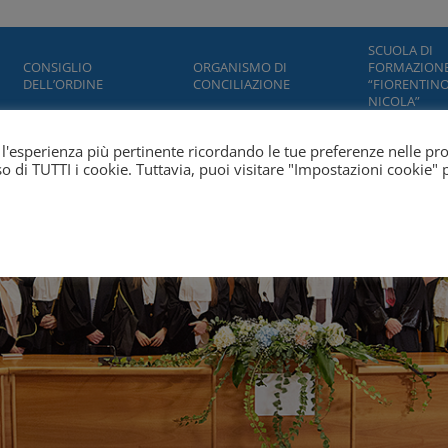
SCUOLA DI
CONSIGLIO
ORGANISMO DI
FORMAZION
DELL’ORDINE
CONCILIAZIONE
“FIORENTINO
NICOLA”
ti l'esperienza più pertinente ricordando le tue preferenze nelle pr
'uso di TUTTI i cookie. Tuttavia, puoi visitare "Impostazioni cookie