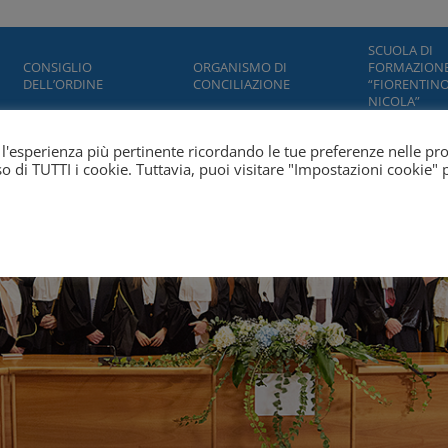
SCUOLA DI
CONSIGLIO
ORGANISMO DI
FORMAZION
DELL’ORDINE
CONCILIAZIONE
“FIORENTINO
NICOLA”
ti l'esperienza più pertinente ricordando le tue preferenze nelle pr
'uso di TUTTI i cookie. Tuttavia, puoi visitare "Impostazioni cookie