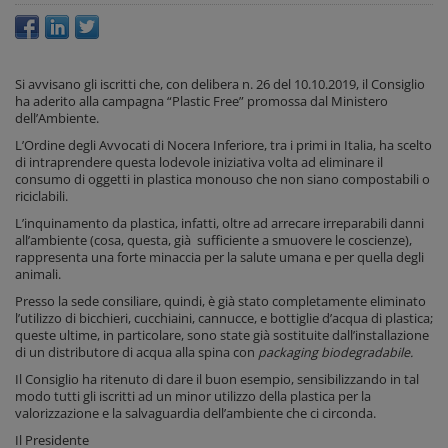
Si avvisano gli iscritti che, con delibera n. 26 del 10.10.2019, il Consiglio
ha aderito alla campagna “Plastic Free” promossa dal Ministero
dell’Ambiente.
L’Ordine degli Avvocati di Nocera Inferiore, tra i primi in Italia, ha scelto
di intraprendere questa lodevole iniziativa volta ad eliminare il
consumo di oggetti in plastica monouso che non siano compostabili o
riciclabili.
L’inquinamento da plastica, infatti, oltre ad arrecare irreparabili danni
all’ambiente (cosa, questa, già sufficiente a smuovere le coscienze),
rappresenta una forte minaccia per la salute umana e per quella degli
animali.
Presso la sede consiliare, quindi, è già stato completamente eliminato
l’utilizzo di bicchieri, cucchiaini, cannucce, e bottiglie d’acqua di plastica;
queste ultime, in particolare, sono state già sostituite dall’installazione
di un distributore di acqua alla spina con
packaging
biodegradabile.
Il Consiglio ha ritenuto di dare il buon esempio, sensibilizzando in tal
modo tutti gli iscritti ad un minor utilizzo della plastica per la
valorizzazione e la salvaguardia dell’ambiente che ci circonda.
Il Presidente