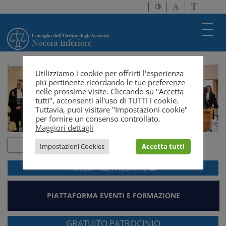
Attiva/disattiva
Attiva/disatti
Passa
alto
dimensione
a
contrasto
testo
version
Toggl
solo
navig
testo
Utilizziamo i cookie per offrirti l'esperienza
più pertinente ricordando le tue preferenze
nelle prossime visite. Cliccando su "Accetta
tutti", acconsenti all'uso di TUTTI i cookie.
Tuttavia, puoi visitare "Impostazioni cookie"
per fornire un consenso controllato.
Maggiori dettagli
Impostazioni Cookies
Accetta tutti
ACCEDI ALLA
WEBMAIL
PIATTAFORMA EVENTI E FORMAZIONE
GRATUITO PATROCINIO