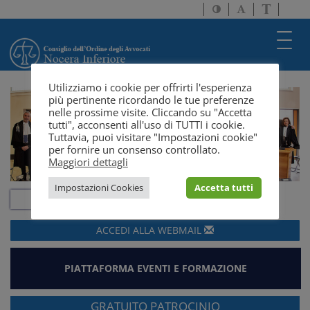
Attiva/disattiva
Attiva/disatti
Passa
alto
dimensione
a
contrasto
testo
version
Toggl
solo
navig
testo
Utilizziamo i cookie per offrirti l'esperienza
più pertinente ricordando le tue preferenze
nelle prossime visite. Cliccando su "Accetta
tutti", acconsenti all'uso di TUTTI i cookie.
Tuttavia, puoi visitare "Impostazioni cookie"
per fornire un consenso controllato.
Maggiori dettagli
Impostazioni Cookies
Accetta tutti
ACCEDI ALLA
WEBMAIL
PIATTAFORMA EVENTI E FORMAZIONE
GRATUITO PATROCINIO